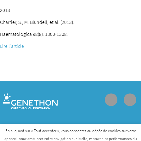
2013
Charrier, S., M. Blundell, et al. (2013).
Haematologica 98(8): 1300-1308.
Lire l'article
Contact
Join us
Personal data protection policy
En cliquant sur « Tout accepter », vous consentez au dépôt de cookies sur votre
appareil pour améliorer votre navigation sur le site, mesurer les performances du