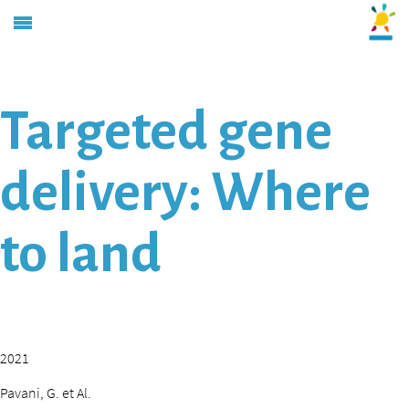
Targeted gene
delivery: Where
to land
2021
Pavani, G. et Al.