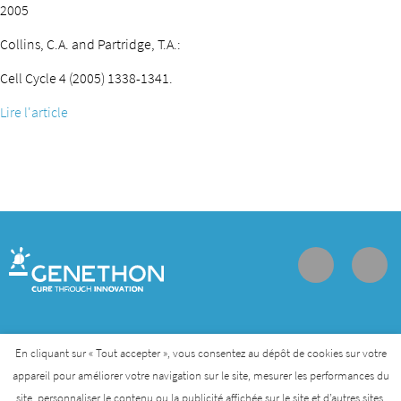
2005
Collins, C.A. and Partridge, T.A.:
Cell Cycle 4 (2005) 1338-1341.
Lire l'article
Contact
Join us
Personal data protection policy
En cliquant sur « Tout accepter », vous consentez au dépôt de cookies sur votre
appareil pour améliorer votre navigation sur le site, mesurer les performances du
site, personnaliser le contenu ou la publicité affichée sur le site et d’autres sites.