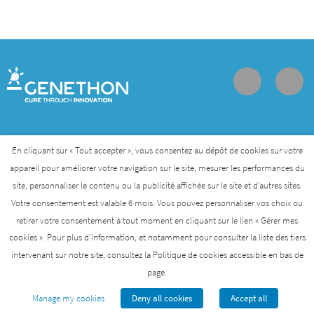
Contact
Join us
Personal data protection policy
En cliquant sur « Tout accepter », vous consentez au dépôt de cookies sur votre
appareil pour améliorer votre navigation sur le site, mesurer les performances du
site, personnaliser le contenu ou la publicité affichée sur le site et d’autres sites.
Genethon is a member of the Biotherapies Institute for
Votre consentement est valable 6 mois. Vous pouvez personnaliser vos choix ou
Rare Diseases that was created by AFM-Telethon
retirer votre consentement à tout moment en cliquant sur le lien « Gérer mes
cookies ». Pour plus d’information, et notamment pour consulter la liste des tiers
AFM-TÉLÉTHON
BIOTHERAPIES INSTITUTE
intervenant sur notre site, consultez la Politique de cookies accessible en bas de
page.
GENETHON
INSTITUTE OF MYOLOGY
I-STEM
Manage my cookies
Deny all cookies
Accept all