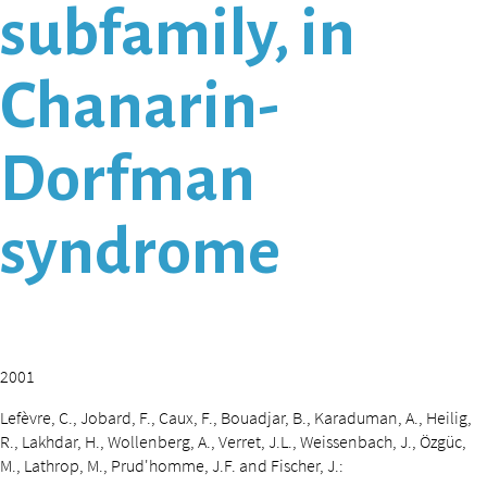
subfamily, in
Chanarin-
Dorfman
syndrome
2001
Lefèvre, C., Jobard, F., Caux, F., Bouadjar, B., Karaduman, A., Heilig,
R., Lakhdar, H., Wollenberg, A., Verret, J.L., Weissenbach, J., Özgüc,
M., Lathrop, M., Prud'homme, J.F. and Fischer, J.: