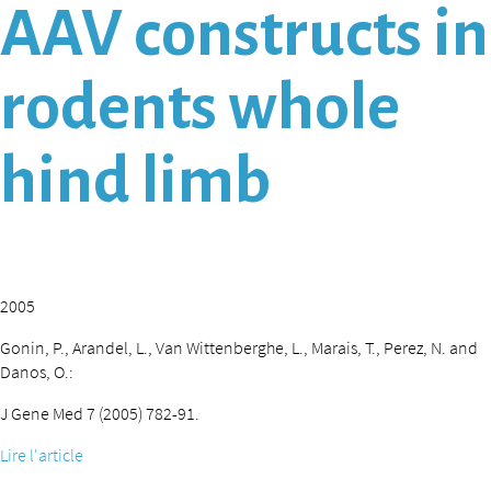
AAV constructs in
rodents whole
hind limb
2005
Gonin, P., Arandel, L., Van Wittenberghe, L., Marais, T., Perez, N. and
Danos, O.:
J Gene Med 7 (2005) 782-91.
Lire l'article