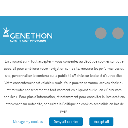
Contact
Join us
Personal data protection policy
En cliquant sur « Tout accepter », vous consentez au dépôt de cookies sur votre
appareil pour améliorer votre navigation sur le site, mesurer les performances du
site, personnaliser le contenu ou la publicité affichée sur le site et d’autres sites.
Genethon is a member of the Biotherapies Institute for
Votre consentement est valable 6 mois. Vous pouvez personnaliser vos choix ou
Rare Diseases that was created by AFM-Telethon
retirer votre consentement à tout moment en cliquant sur le lien « Gérer mes
cookies ». Pour plus d’information, et notamment pour consulter la liste des tiers
AFM-TÉLÉTHON
BIOTHERAPIES INSTITUTE
intervenant sur notre site, consultez la Politique de cookies accessible en bas de
page.
GENETHON
INSTITUTE OF MYOLOGY
I-STEM
Manage my cookies
Deny all cookies
Accept all