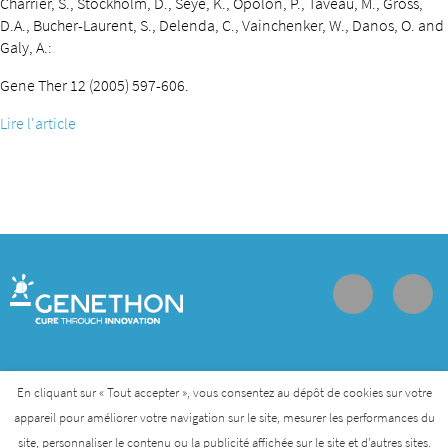
Charrier, S., Stockholm, D., Seye, K., Opolon, P., Taveau, M., Gross,
D.A., Bucher-Laurent, S., Delenda, C., Vainchenker, W., Danos, O. and
Galy, A.:
Gene Ther 12 (2005) 597-606.
Lire l'article
Contact
Join us
Personal data protection policy
En cliquant sur « Tout accepter », vous consentez au dépôt de cookies sur votre
appareil pour améliorer votre navigation sur le site, mesurer les performances du
site, personnaliser le contenu ou la publicité affichée sur le site et d’autres sites.